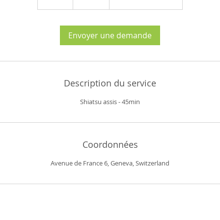
5
m
i
n
Envoyer une demande
Description du service
Shiatsu assis - 45min
Coordonnées
Avenue de France 6, Geneva, Switzerland