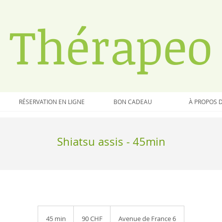
​Thérapeo
RÉSERVATION EN LIGNE
BON CADEAU
À PROPOS 
Shiatsu assis - 45min
90
francs
45 min
4
90 CHF
Avenue de France 6
suisses